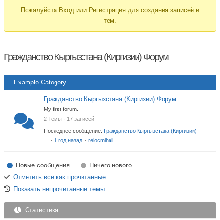
Пожалуйста
Вход
или
Регистрация
для создания записей и
—
тем.
Вы
здесь:
Гражданство Кыргызстана (Киргизии) Форум
Example Category
Гражданство Кыргызстана (Киргизии) Форум
My first forum.
2 Темы · 17 записей
Последнее сообщение:
Гражданство Кыргызстана (Киргизии)
…
·
1 год назад
·
relocmihail
Новые сообщения
Ничего нового
Отметить все как прочитанные
Показать непрочитанные темы
Статистика