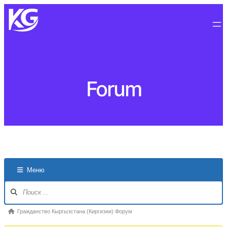
Forum
Меню
Навигация
Форума
Форум
Гражданство Кыргызстана (Киргизии) Форум
breadcrumbs