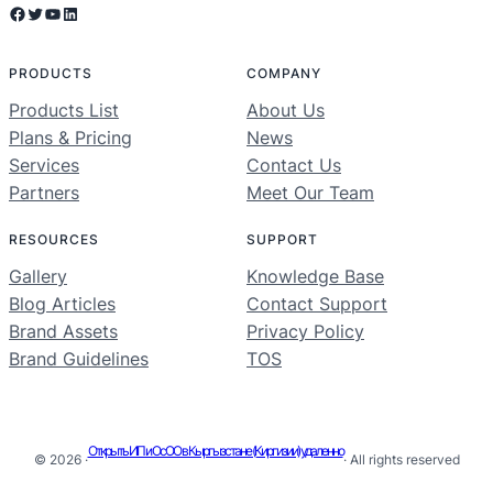
Facebook
Twitter
YouTube
LinkedIn
PRODUCTS
COMPANY
Products List
About Us
Plans & Pricing
News
Services
Contact Us
Partners
Meet Our Team
RESOURCES
SUPPORT
Gallery
Knowledge Base
Blog Articles
Contact Support
Brand Assets
Privacy Policy
Brand Guidelines
TOS
Открыть ИП и ОсОО в Кыргызстане (Киргизии) удаленно
© 2026 ·
· All rights reserved