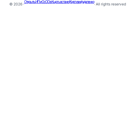
Открыть ИП и ОсОО в Кыргызстане (Киргизии) удаленно
© 2026 ·
· All rights reserved