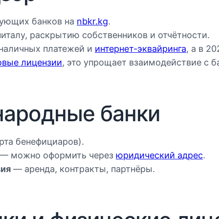
вующих банков на
nbkr.kg
.
италу, раскрытию собственников и отчётности.
зналичных платежей и
интернет-эквайринга
, а в 2
овые лицензии
, это упрощает взаимодействие с
народные банки
орта бенефициаров).
 — можно оформить через
юридический адрес
.
вия
— аренда, контракты, партнёры.