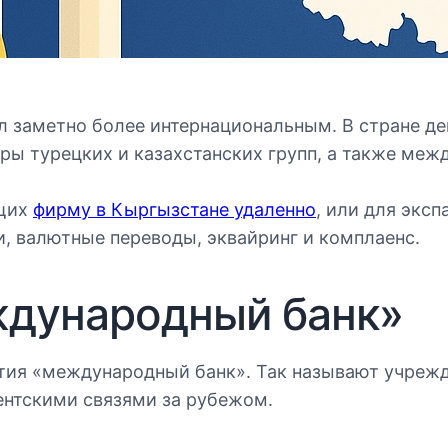
ал заметно более интернациональным. В стране д
ры турецких и казахстанских групп, а также межд
ющих
фирму в Кыргызстане удаленно
, или для экс
, валютные переводы, эквайринг и комплаенс.
еждународный банк»
тия «международный банк». Так называют учреж
нтскими связями за рубежом.