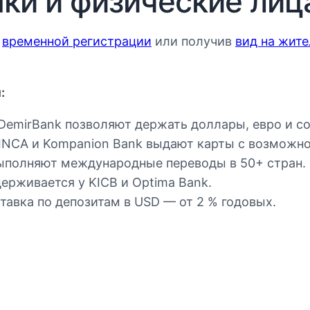
и и физические лиц
о
временной регистрации
или получив
вид на жит
:
 DemirBank позволяют держать доллары, евро и с
INCA и Kompanion Bank выдают карты с возможно
выполняют международные переводы в 50+ стран.
ерживается у KICB и Optima Bank.
тавка по депозитам в USD — от 2 % годовых.