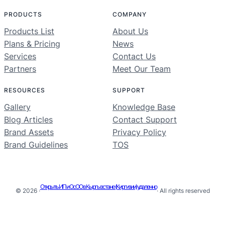
PRODUCTS
COMPANY
Products List
About Us
Plans & Pricing
News
Services
Contact Us
Partners
Meet Our Team
RESOURCES
SUPPORT
Gallery
Knowledge Base
Blog Articles
Contact Support
Brand Assets
Privacy Policy
Brand Guidelines
TOS
Открыть ИП и ОсОО в Кыргызстане (Киргизии) удаленно
© 2026 ·
· All rights reserved