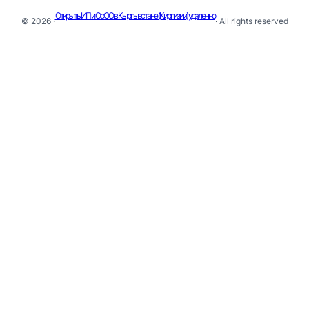
Открыть ИП и ОсОО в Кыргызстане (Киргизии) удаленно
© 2026 ·
· All rights reserved