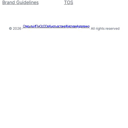
Brand Guidelines
TOS
Открыть ИП и ОсОО в Кыргызстане (Киргизии) удаленно
© 2026 ·
· All rights reserved